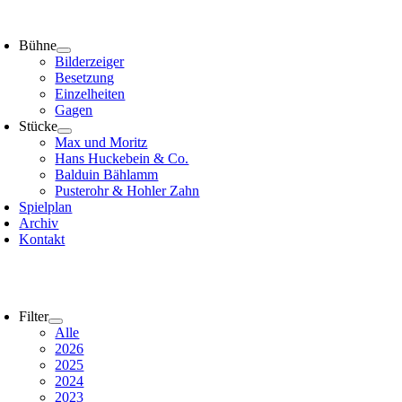
Zum
oggle
Inhalt
avigation
Bühne
springen
Bilderzeiger
Besetzung
Einzelheiten
Gagen
Stücke
Max und Moritz
Hans Huckebein & Co.
Balduin Bählamm
Pusterohr & Hohler Zahn
Spielplan
Archiv
Kontakt
Filter
Alle
2026
2025
2024
2023