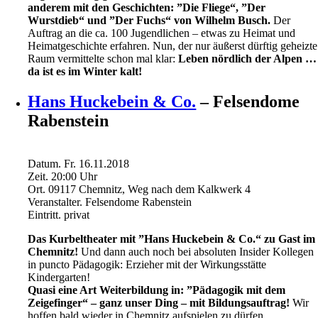
anderem mit den Geschichten: ”Die Fliege“, ”Der
Wurstdieb“ und ”Der Fuchs“ von Wilhelm Busch.
Der
Auftrag an die ca. 100 Jugendlichen – etwas zu Heimat und
Heimatgeschichte erfahren. Nun, der nur äußerst dürftig geheizte
Raum vermittelte schon mal klar:
Leben nördlich der Alpen …
da ist es im Winter kalt!
Hans Huckebein & Co.
– Felsendome
Rabenstein
Datum.
Fr. 16.11.2018
Zeit.
20:00
Uhr
Ort.
09117 Chemnitz, Weg nach dem Kalkwerk 4
Veranstalter.
Felsendome Rabenstein
Eintritt.
privat
Das Kurbeltheater mit ”Hans Huckebein & Co.“ zu Gast im
Chemnitz!
Und dann auch noch bei absoluten Insider Kollegen
in puncto Pädagogik: Erzieher mit der Wirkungsstätte
Kindergarten!
Quasi eine Art Weiterbildung in: ”Pädagogik mit dem
Zeigefinger“ – ganz unser Ding – mit Bildungsauftrag!
Wir
hoffen bald wieder in Chemnitz aufspielen zu dürfen.