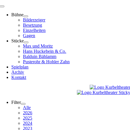
Zum
Toggle
Inhalt
Navigation
Bühne
springen
Bilderzeiger
Besetzung
Einzelheiten
Gagen
Stücke
Max und Moritz
Hans Huckebein & Co.
Balduin Bählamm
Pusterohr & Hohler Zahn
Spielplan
Archiv
Kontakt
Filter
Alle
2026
2025
2024
2023