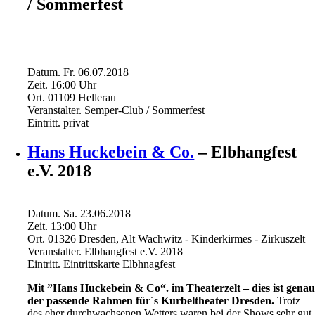
/ Sommerfest
Datum.
Fr. 06.07.2018
Zeit.
16:00
Uhr
Ort.
01109 Hellerau
Veranstalter.
Semper-Club / Sommerfest
Eintritt.
privat
Hans Huckebein & Co.
– Elbhangfest
e.V. 2018
Datum.
Sa. 23.06.2018
Zeit.
13:00
Uhr
Ort.
01326 Dresden, Alt Wachwitz - Kinderkirmes - Zirkuszelt
Veranstalter.
Elbhangfest e.V. 2018
Eintritt.
Eintrittskarte Elbhnagfest
Mit ”Hans Huckebein & Co“. im Theaterzelt – dies ist gena
der passende Rahmen für´s Kurbeltheater Dresden.
Trotz
des eher durchwachsenen Wetters waren bei der Shows sehr gut