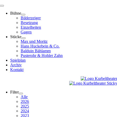
Zum
Toggle
Inhalt
Navigation
Bühne
springen
Bilderzeiger
Besetzung
Einzelheiten
Gagen
Stücke
Max und Moritz
Hans Huckebein & Co.
Balduin Bählamm
Pusterohr & Hohler Zahn
Spielplan
Archiv
Kontakt
Filter
Alle
2026
2025
2024
2023